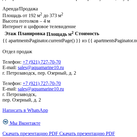
Аренда/Продажа
2
2
Площадь от 192 м
до 373 м
Высота потолков – 4 м
Интернет и цифровое телевидение
2
Этаж
Планировка
Стоимость
Площадь м
{{ apartmentsPaginator.currentPage() }} из {{ apartmentsPaginator
Отдел продаж
Телефон:
+7 (921) 727-70-70
E-mail:
sales@aquamarine10.ru
г. Петрозаводск, пер. Озерный, д. 2
Телефон:
+7 (921) 727-70-70
E-mail:
sales@aquamarine10.ru
г. Петрозаводск,
пер. Озерный, д. 2
Написать в WhatsApp
Мы Вконтакте
Скачать презентацию PDF
Скачать презентацию PDF