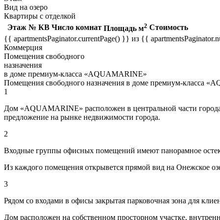
Вид на озеро
Квартиры с отделкой
2
Этаж
№ КВ
Число комнат
Стоимость
Площадь м
{{ apartmentsPaginator.currentPage() }} из {{ apartmentsPaginator
Коммерция
Помещения свободного
назначения
в доме премиум-класса «AQUAMARINE»
Помещения свободного назначения в доме премиум-класса
1
Дом «AQUAMARINE» расположен в центральной части города П
предложение на рынке недвижимости города.
2
Входные группы офисных помещений имеют панорамное остекл
Из каждого помещения открывется прямой вид на Онежское оз
3
Рядом со входами в офисы закрытая парковочная зона для клие
Дом расположен на собственном просторном участке, внутрен