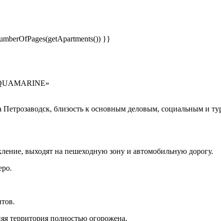
.numberOfPages(getApartments()) }}
 «AQUAMARINE»
етрозаводск, близость к основным деловым, социальным и ту
ение, выходят на пешеходную зону и автомобильную дорогу.
еро.
нтов.
няя территория полностью огорожена.