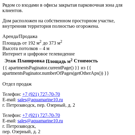
Рядом со входами в офисы закрытая парковочная зона для
клиентов.
Дом расположен на собственном просторном участке,
внутренняя территория полностью огорожена.
Аренда/Продажа
2
2
Площадь от 192 м
до 373 м
Высота потолков – 4 м
Интернет и цифровое телевидение
2
Этаж
Планировка
Стоимость
Площадь м
{{ apartmentsPaginator.currentPage() }} из {{
apartmentsPaginator.numberOfPages(getOtherAps()) }}
Отдел продаж
Телефон:
+7 (921) 727-70-70
E-mail:
sales@aquamarine10.ru
г. Петрозаводск, пер. Озерный, д. 2
Телефон:
+7 (921) 727-70-70
E-mail:
sales@aquamarine10.ru
г. Петрозаводск,
пер. Озерный, д. 2