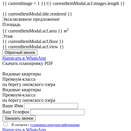
{{ currentImage + 1 }}/{{ currentItemModal.acf.images.length }}
{{ currentItemModal.title.rendered }}
Эксклюзивное предложение
Площадь
2
{{ currentItemModal.acf.area }} м
Этаж
{{ currentItemModal.acf.floor }}
{{ currentItemModal.acf.view }}
Обратный звонок
Написать в WhatsApp
Скачать планировку PDF
Видовые квартиры
Премиум-класса
на берегу онежского озера
Видовые квартиры
Премиум-класса
на берегу онежского озера
Ваше Имя
Ваш Телефон
Заказать звонок
Я согласен с
условиями передачи информации
Написать в WhatsApp